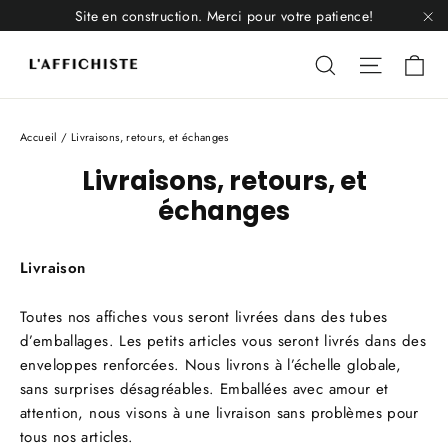
Passer
Site en construction. Merci pour votre patience!
au
"F
Li
contenu
Liquid error
Liquid 
Accueil
/
Livraisons, retours, et échanges
Livraisons, retours, et
échanges
Livraison
Toutes nos affiches vous seront livrées dans des tubes
d’emballages. Les petits articles vous seront livrés dans des
enveloppes renforcées. Nous livrons à l’échelle globale,
sans surprises désagréables. Emballées avec amour et
attention, nous visons à une livraison sans problèmes pour
tous nos articles.